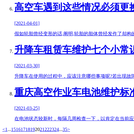
高空车遇到这些情况必须更
[2021-04-01]
假如轮胎曾经变形的话,阐明,轮胎的胎体曾经发作了却构
升降车租赁车维护七个小常
[2021-03-30]
升降车在使用的过程中，应该注意哪些事项呢?若出现故
重庆高空作业车电池维护标
[2021-03-25]
在电池状态较新时，每隔几周检查一下，以肯定在当前应
<
1
...
15
16
17
18
19
20
21
22
23
24
...
35
>