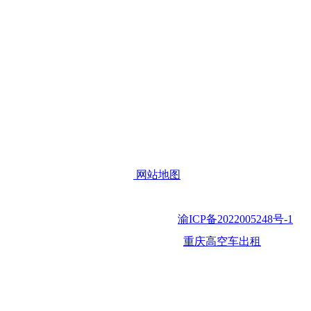
网站地图
1881
版权所有: 重庆国顿建筑设备租赁有
918
备案号：
渝ICP备2022005248号-1
庆市璧山区
热门搜索:
重庆高空车出租
高空作业