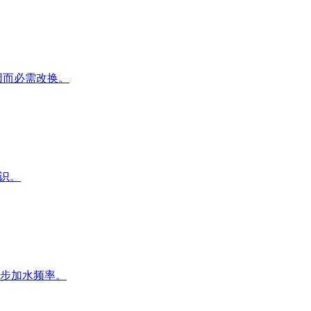
因而必需改换。
识。
步加水频率。